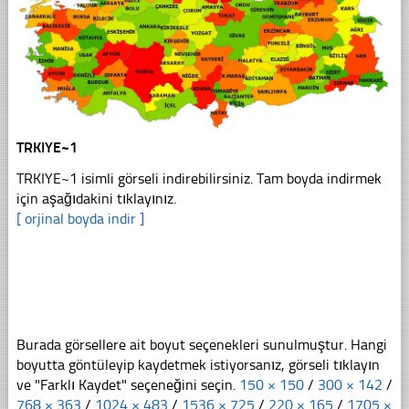
TRKIYE~1
TRKIYE~1 isimli görseli indirebilirsiniz. Tam boyda indirmek
için aşağıdakini tıklayınız.
[ orjinal boyda indir ]
Burada görsellere ait boyut seçenekleri sunulmuştur. Hangi
boyutta göntüleyip kaydetmek istiyorsanız, görseli tıklayın
ve "Farklı Kaydet" seçeneğini seçin.
150 × 150
/
300 × 142
/
768 × 363
/
1024 × 483
/
1536 × 725
/
220 × 165
/
1705 ×