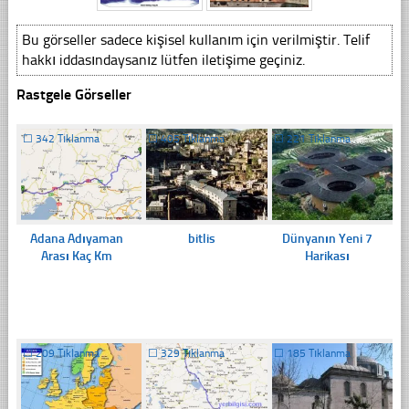
Bu görseller sadece kişisel kullanım için verilmiştir. Telif
hakkı iddasındaysanız lütfen iletişime geçiniz.
Rastgele Görseller
☐
342 Tıklanma
☐
405 Tıklanma
☐
221 Tıklanma
Adana Adıyaman
bitlis
Dünyanın Yeni 7
Arası Kaç Km
Harikası
☐
209 Tıklanma
☐
329 Tıklanma
☐
185 Tıklanma