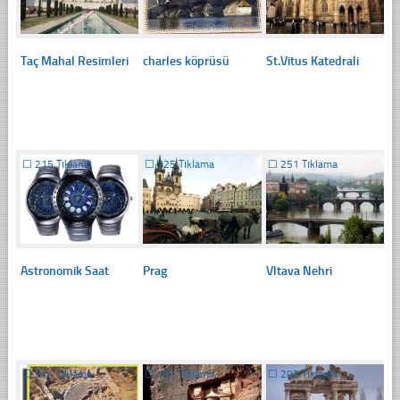
Taç Mahal Resimleri
charles köprüsü
St.Vitus Katedrali
☐
215 Tıklama
☐
225 Tıklama
☐
251 Tıklama
Astronomik Saat
Prag
Vltava Nehri
☐
214 Tıklama
☐
191 Tıklama
☐
203 Tıklama