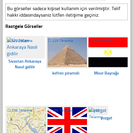
Bu görseller sadece kişisel kullanım için verilmiştir. Telif
hakkı iddasındaysanız lütfen iletişime geçiniz.
Rastgele Görseller
☐
427 Tıklanma
☐
229 Tıklanma
☐
224 Tıklanma
Sivastan Ankaraya
Nasıl gidilir
kefren piramidi
Mısır Bayrağı
☐
336 Tıklanma
☐
186 Tıklanma
☐
235
Tıklanma
yozgat