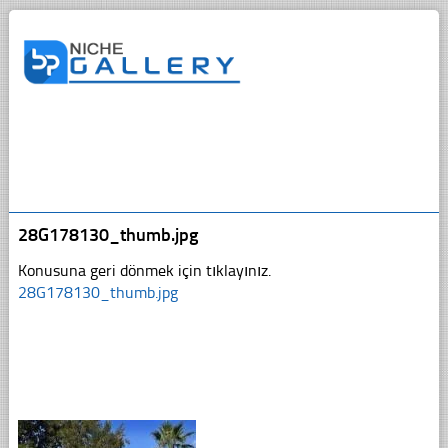
28G178130_thumb.jpg
Konusuna geri dönmek için tıklayınız.
28G178130_thumb.jpg