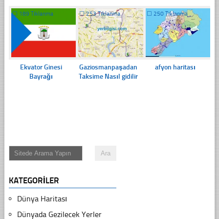
☐
189 Tıklanma
☐
253 Tıklanma
☐
250 Tıklanma
Ekvator Ginesi
Gaziosmanpaşadan
afyon haritası
Bayrağı
Taksime Nasıl gidilir
KATEGORILER
Dünya Haritası
Dünyada Gezilecek Yerler