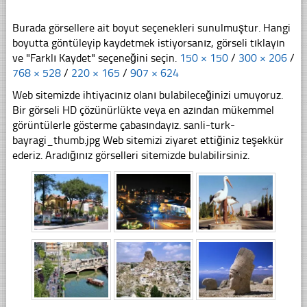
Burada görsellere ait boyut seçenekleri sunulmuştur. Hangi
boyutta göntüleyip kaydetmek istiyorsanız, görseli tıklayın
ve "Farklı Kaydet" seçeneğini seçin.
150 × 150
/
300 × 206
/
768 × 528
/
220 × 165
/
907 × 624
Web sitemizde ihtiyacınız olanı bulabileceğinizi umuyoruz.
Bir görseli HD çözünürlükte veya en azından mükemmel
görüntülerle gösterme çabasındayız. sanli-turk-
bayragi_thumb.jpg Web sitemizi ziyaret ettiğiniz teşekkür
ederiz. Aradığınız görselleri sitemizde bulabilirsiniz.