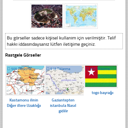
Bu görseller sadece kişisel kullanım için verilmiştir. Telif
hakkı iddasındaysanız lütfen iletişime geçiniz.
Rastgele Görseller
☐
505 Tıklanma
☐
518 Tıklanma
☐
201 Tıklanma
togo bayrağı
Kastamonu ilinin
Gaziantepten
Diğer illere Uzaklığı
istanbula Nasıl
gidilir