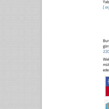
Yab
[ or
Bur
gör
220
Web
mük
ede