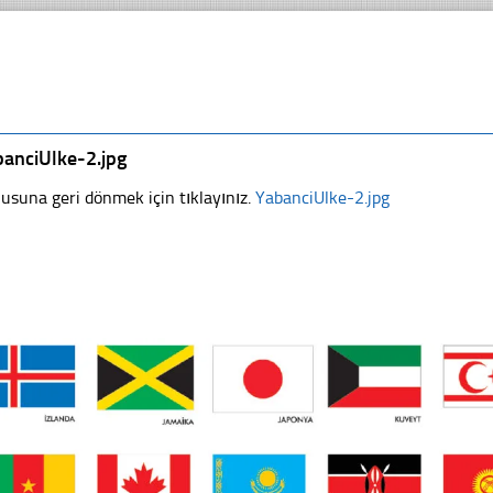
banciUlke-2.jpg
usuna geri dönmek için tıklayınız.
YabanciUlke-2.jpg