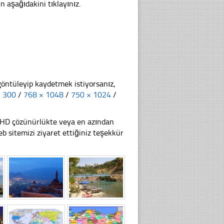
n aşağıdakini tıklayınız.
göntüleyip kaydetmek istiyorsanız,
× 300
/
768 × 1048
/
750 × 1024
/
li HD çözünürlükte veya en azından
 sitemizi ziyaret ettiğiniz teşekkür