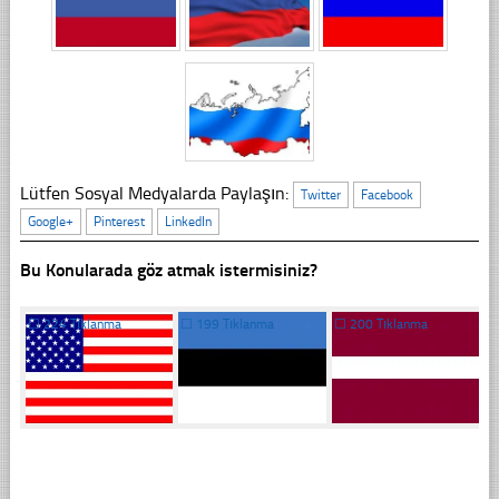
Lütfen Sosyal Medyalarda Paylaşın:
Twitter
Facebook
Google+
Pinterest
LinkedIn
Bu Konularada göz atmak istermisiniz?
☐
224 Tıklanma
☐
199 Tıklanma
☐
200 Tıklanma