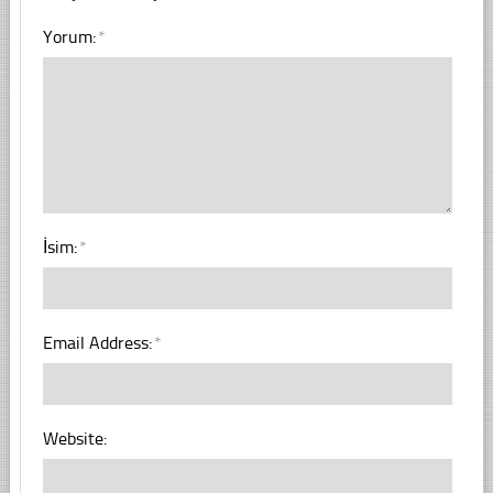
Yorum:
*
İsim:
*
Email Address:
*
Website: