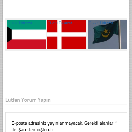
☐
181 Tıklanma
☐
211 Tıklanma
☐
221 Tıklanma
Lütfen Yorum Yapın
E-posta adresiniz yayınlanmayacak.
Gerekli alanlar
*
ile işaretlenmişlerdir