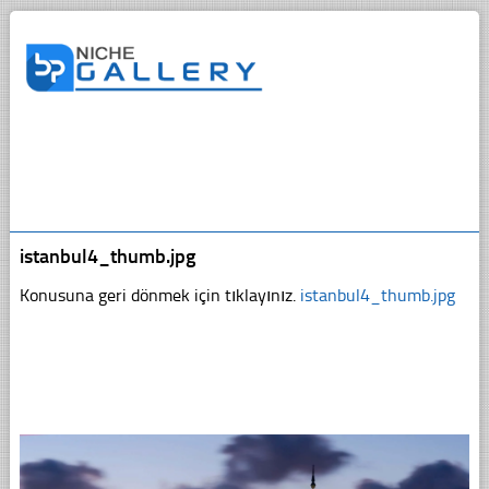
istanbul4_thumb.jpg
Konusuna geri dönmek için tıklayınız.
istanbul4_thumb.jpg