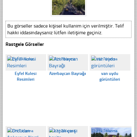
Bu görseller sadece kişisel kullanım için verilmiştir. Telif
hakkı iddasındaysanız lütfen iletişime geçiniz.
Rastgele Görseller
☐
250 Tıklanma
☐
201 Tıklanma
☐
192 Tıklanma
Eyfel Kulesi
Azerbaycan Bayrağı
van uydu
Resimleri
görüntüleri
☐
279 Tıklanma
☐
271 Tıklanma
☐
214 Tıklanma