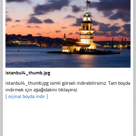
istanbul4_thumb.jpg
istanbul4_thumb.jpg isimli görseli indirebilirsiniz. Tam boyda
indirmek için aşağıdakini tıklayınız.
[ orjinal boyda indir ]