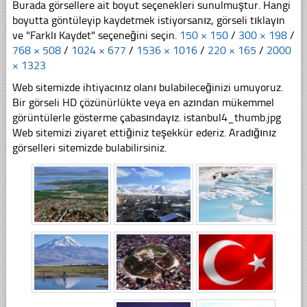
Burada görsellere ait boyut seçenekleri sunulmuştur. Hangi
boyutta göntüleyip kaydetmek istiyorsanız, görseli tıklayın
ve "Farklı Kaydet" seçeneğini seçin.
150 × 150
/
300 × 198
/
768 × 508
/
1024 × 677
/
1536 × 1016
/
220 × 165
/
2000
× 1323
Web sitemizde ihtiyacınız olanı bulabileceğinizi umuyoruz.
Bir görseli HD çözünürlükte veya en azından mükemmel
görüntülerle gösterme çabasındayız. istanbul4_thumb.jpg
Web sitemizi ziyaret ettiğiniz teşekkür ederiz. Aradığınız
görselleri sitemizde bulabilirsiniz.