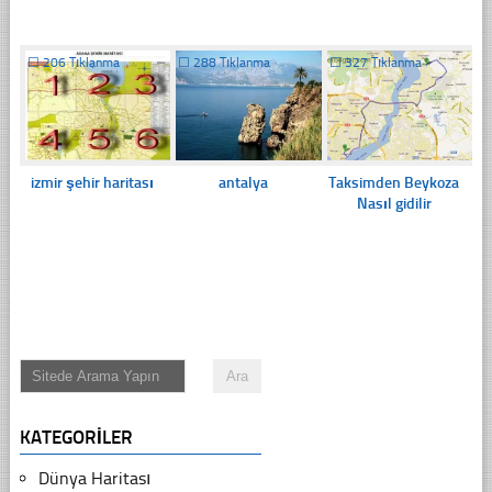
☐
206 Tıklanma
☐
288 Tıklanma
☐
327 Tıklanma
izmir şehir haritası
antalya
Taksimden Beykoza
Nasıl gidilir
KATEGORILER
Dünya Haritası