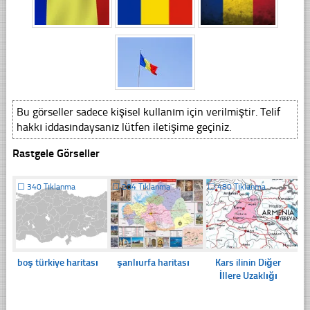
Bu görseller sadece kişisel kullanım için verilmiştir. Telif
hakkı iddasındaysanız lütfen iletişime geçiniz.
Rastgele Görseller
☐
340 Tıklanma
☐
204 Tıklanma
☐
480 Tıklanma
boş türkiye haritası
şanlıurfa haritası
Kars ilinin Diğer
İllere Uzaklığı