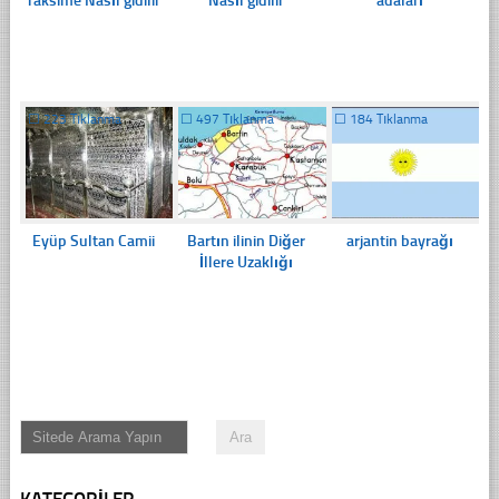
Taksime Nasıl gidilir
Nasıl gidilir
adaları
☐
223 Tıklanma
☐
497 Tıklanma
☐
184 Tıklanma
Eyüp Sultan Camii
Bartın ilinin Diğer
arjantin bayrağı
İllere Uzaklığı
KATEGORILER