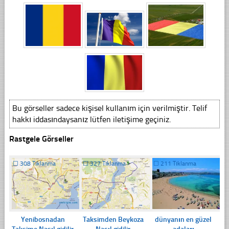
Bu görseller sadece kişisel kullanım için verilmiştir. Telif
hakkı iddasındaysanız lütfen iletişime geçiniz.
Rastgele Görseller
☐
308 Tıklanma
☐
327 Tıklanma
☐
211 Tıklanma
Yenibosnadan
Taksimden Beykoza
dünyanın en güzel