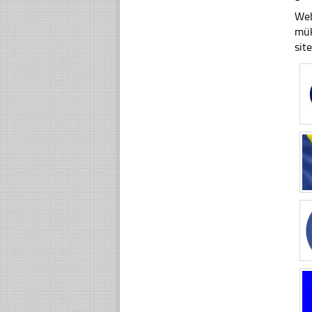
Web
mük
sit