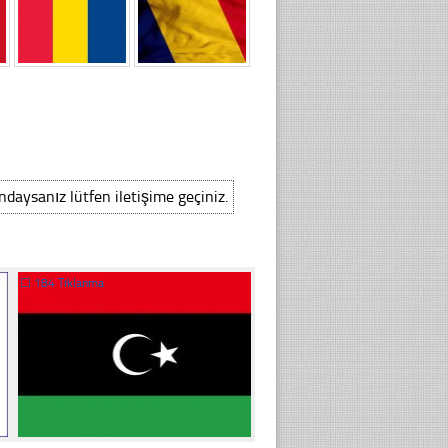
ındaysanız lütfen iletişime geçiniz.
☐
184 Tıklanma