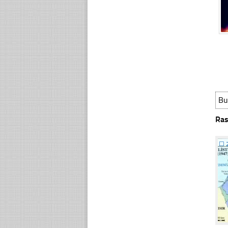
Bu
Ras
☐