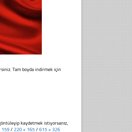
rsiniz. Tam boyda indirmek için
göntüleyip kaydetmek istiyorsanız,
× 159
/
220 × 165
/
615 × 326