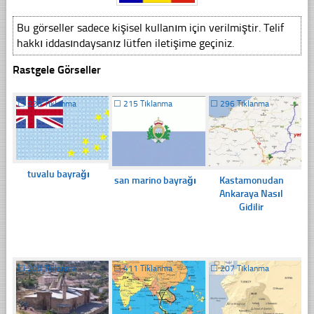
Bu görseller sadece kişisel kullanım için verilmiştir. Telif
hakkı iddasındaysanız lütfen iletişime geçiniz.
Rastgele Görseller
☐
220 Tıklanma
☐
215 Tıklanma
☐
296 Tıklanma
tuvalu bayrağı
san marino bayrağı
Kastamonudan
Ankaraya Nasıl
Gidilir
☐
200 Tıklanma
☐
411 Tıklanma
☐
207 Tıklanma