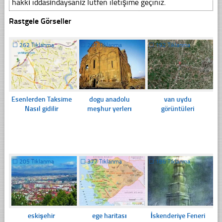
hakkı iddasındaysanız lütfen iletişime geçiniz.
Rastgele Görseller
☐
262 Tıklanma
☐
207 Tıklanma
☐
192 Tıklanma
Esenlerden Taksime
dogu anadolu
van uydu
Nasıl gidilir
meşhur yerlerı
görüntüleri
☐
205 Tıklanma
☐
377 Tıklanma
☐
186 Tıklanma
eskişehir
ege haritası
İskenderiye Feneri