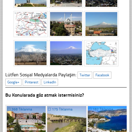
Lütfen Sosyal Medyalarda Paylaşın:
Twitter
Facebook
Google+
Pinterest
LinkedIn
Bu Konularada göz atmak istermisiniz?
☐
368 Tıklanma
☐
175 Tıklanma
☐
182 Tıklanma