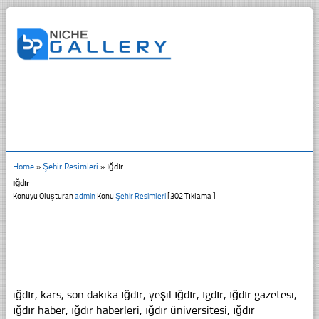
Home
»
Şehir Resimleri
»
ığdır
ığdır
Konuyu Oluşturan
admin
Konu
Şehir Resimleri
[302 Tıklama ]
iğdır, kars, son dakika ığdır, yeşil ığdır, ıgdır, ığdır gazetesi,
ığdır haber, ığdır haberleri, ığdır üniversitesi, ığdır