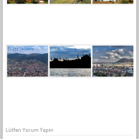
☐
235 Tıklanma
☐
190 Tıklanma
☐
251 Tıklanma
Lütfen Yorum Yapın