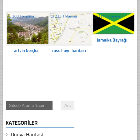
☐
208 Tıklanma
☐
223 Tıklanma
☐
221 Tıklanma
Jamaika Bayrağı
artvin borçka
rasul-ayn haritası
KATEGORILER
Dünya Haritası