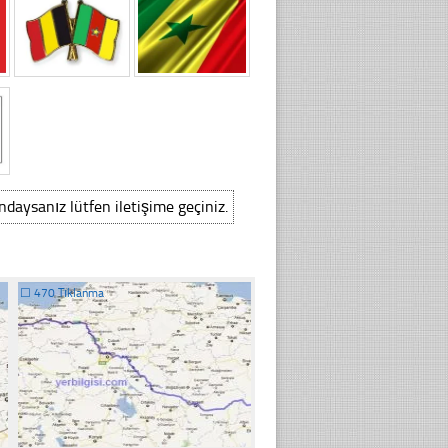
ındaysanız lütfen iletişime geçiniz.
☐
470 Tıklanma