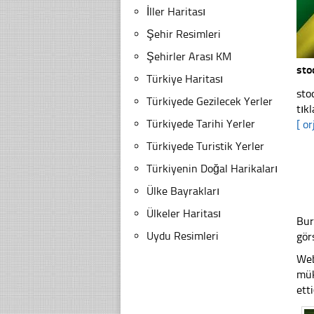
İller Haritası
Şehir Resimleri
Şehirler Arası KM
sto
Türkiye Haritası
sto
Türkiyede Gezilecek Yerler
tıkl
Türkiyede Tarihi Yerler
[ or
Türkiyede Turistik Yerler
Türkiyenin Doğal Harikaları
Ülke Bayrakları
Ülkeler Haritası
Bur
Uydu Resimleri
gör
Web
mük
ett