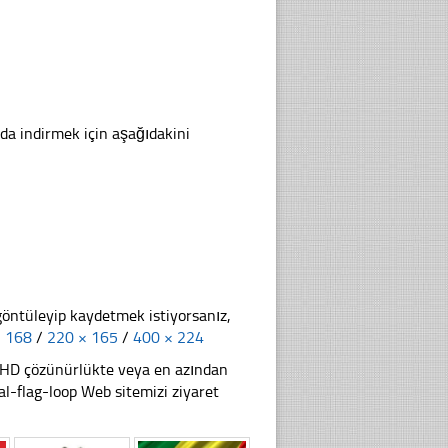
yda indirmek için aşağıdakini
göntüleyip kaydetmek istiyorsanız,
× 168
/
220 × 165
/
400 × 224
li HD çözünürlükte veya en azından
-flag-loop Web sitemizi ziyaret