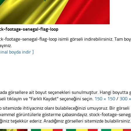
ck-footage-senegal-flag-loop
ck-footage-senegal-flag-loop isimli görseli indirebilirsiniz. Tam bo
ayınız.
jinal boyda indir ]
ada görsellere ait boyut seçenekleri sunulmuştur. Hangi boyutta 
seli tıklayın ve "Farklı Kaydet" seçeneğini seçin.
150 × 150
/
300 
 sitemizde ihtiyacınız olanı bulabileceğinizi umuyoruz. Bir görse
emmel görüntülerle gösterme çabasındayız. stock-footage-senegal
iğiniz teşekkür ederiz. Aradığınız görselleri sitemizde bulabilirsiniz.