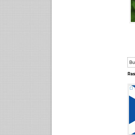
Bu
Ras
☐