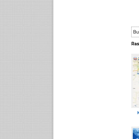
Bu
Ras
☐
K
☐