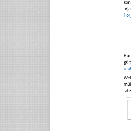
sen
aşa
[ or
Bur
gör
× 6
Web
mük
sit