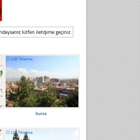
ındaysanız lütfen iletişime geçiniz.
☐
228 Tıklanma
bursa
☐
226 Tıklanma