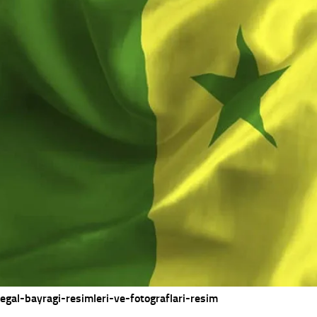
egal-bayragi-resimleri-ve-fotograflari-resim