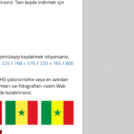
lirsiniz. Tam boyda indirmek için
göntüleyip kaydetmek istiyorsanız,
× 225
/
768 × 576
/
220 × 165
/
800
li HD çözünürlükte veya en azından
mleri-ve-fotograflari-resim Web
e bulabilirsiniz.