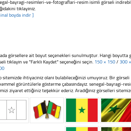
egal-bayragi-resimleri-ve-fotograflari-resim isimli görseli indirebi
ğıdakini tıklayınız.
jinal boyda indir ]
ada görsellere ait boyut seçenekleri sunulmuştur. Hangi boyutta 
seli tıklayın ve "Farklı Kaydet" seçeneğini seçin.
150 × 150
/
300 
00
 sitemizde ihtiyacınız olanı bulabileceğinizi umuyoruz. Bir görse
emmel görüntülerle gösterme çabasındayız. senegal-bayragi-resi
emizi ziyaret ettiğiniz teşekkür ederiz. Aradığınız görselleri sitemizd