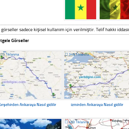
 görseller sadece kişisel kullanım için verilmiştir. Telif hakkı iddas
tgele Görseller
275 Tıklanma
☐
348 Tıklanma
ırşehirden Ankaraya Nasıl gidilir
izmirden Ankaraya Nasıl gidilir
192 Tıklanma
☐
463 Tıklanma