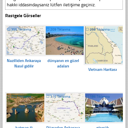
hakkı iddasındaysanız lütfen iletişime geçiniz.
Rastgele Görseller
☐
355 Tıklanma
☐
209 Tıklanma
☐
259 Tıklanma
Nazilliden Ankaraya
dünyanın en güzel
Nasıl gidilir
adaları
Vietnam Haritası
☐
222 Tıklanma
☐
316 Tıklanma
☐
186 Tıklanma
batman ili
Düzceden Ankaraya
göynük