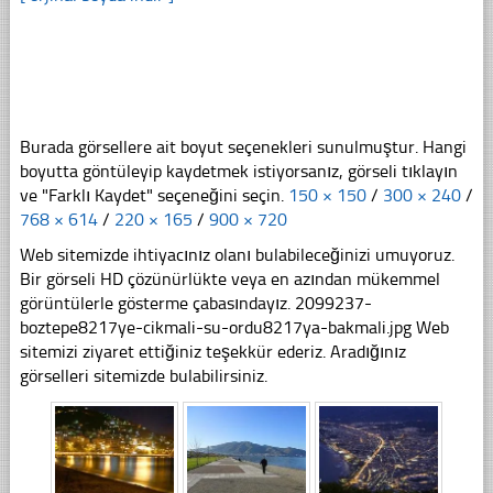
Burada görsellere ait boyut seçenekleri sunulmuştur. Hangi
boyutta göntüleyip kaydetmek istiyorsanız, görseli tıklayın
ve "Farklı Kaydet" seçeneğini seçin.
150 × 150
/
300 × 240
/
768 × 614
/
220 × 165
/
900 × 720
Web sitemizde ihtiyacınız olanı bulabileceğinizi umuyoruz.
Bir görseli HD çözünürlükte veya en azından mükemmel
görüntülerle gösterme çabasındayız. 2099237-
boztepe8217ye-cikmali-su-ordu8217ya-bakmali.jpg Web
sitemizi ziyaret ettiğiniz teşekkür ederiz. Aradığınız
görselleri sitemizde bulabilirsiniz.