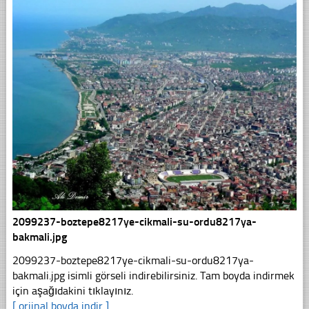
2099237-boztepe8217ye-cikmali-su-ordu8217ya-
bakmali.jpg
2099237-boztepe8217ye-cikmali-su-ordu8217ya-
bakmali.jpg isimli görseli indirebilirsiniz. Tam boyda indirmek
için aşağıdakini tıklayınız.
[ orjinal boyda indir ]