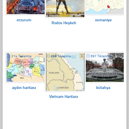
erzurum
osmaniye
Rodos Heykeli
☐
214 Tıklanma
☐
258 Tıklanma
☐
397 Tıklanma
aydın haritası
kütahya
Vietnam Haritası