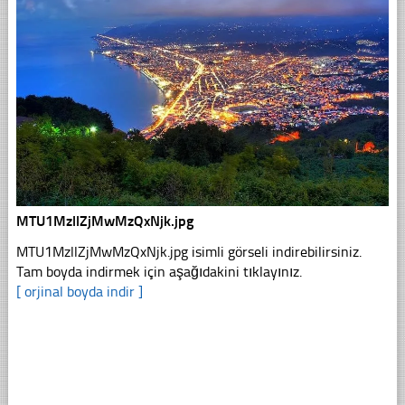
MTU1MzllZjMwMzQxNjk.jpg
MTU1MzllZjMwMzQxNjk.jpg isimli görseli indirebilirsiniz.
Tam boyda indirmek için aşağıdakini tıklayınız.
[ orjinal boyda indir ]