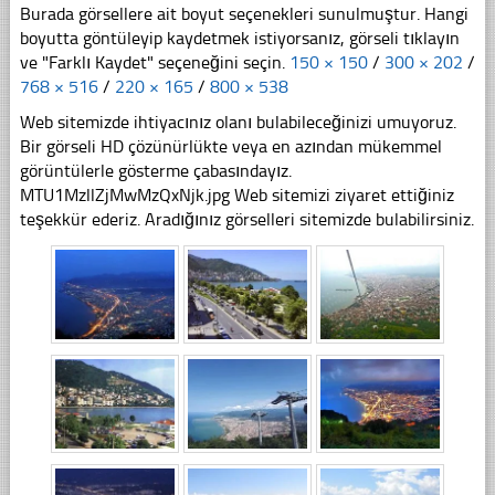
Burada görsellere ait boyut seçenekleri sunulmuştur. Hangi
boyutta göntüleyip kaydetmek istiyorsanız, görseli tıklayın
ve "Farklı Kaydet" seçeneğini seçin.
150 × 150
/
300 × 202
/
768 × 516
/
220 × 165
/
800 × 538
Web sitemizde ihtiyacınız olanı bulabileceğinizi umuyoruz.
Bir görseli HD çözünürlükte veya en azından mükemmel
görüntülerle gösterme çabasındayız.
MTU1MzllZjMwMzQxNjk.jpg Web sitemizi ziyaret ettiğiniz
teşekkür ederiz. Aradığınız görselleri sitemizde bulabilirsiniz.