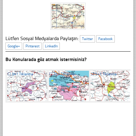
Lütfen Sosyal Medyalarda Paylaşın:
Twitter
Facebook
Google+
Pinterest
LinkedIn
Bu Konularada göz atmak istermisiniz?
☐
347 Tıklanma
☐
761 Tıklanma
☐
547 Tıklanma