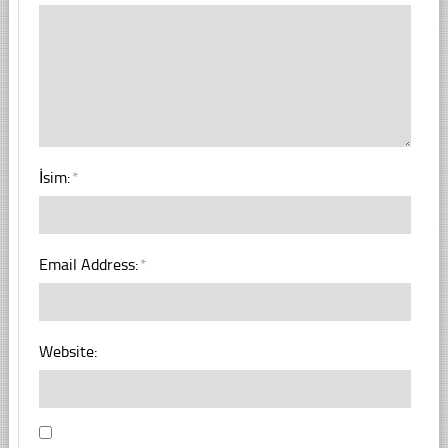
İsim:
*
Email Address:
*
Website: