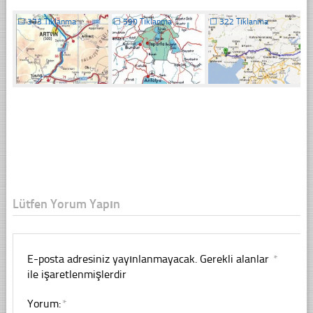
☐
373 Tıklanma
☐
590 Tıklanma
☐
322 Tıklanma
Lütfen Yorum Yapın
E-posta adresiniz yayınlanmayacak.
Gerekli alanlar
*
ile işaretlenmişlerdir
Yorum:
*