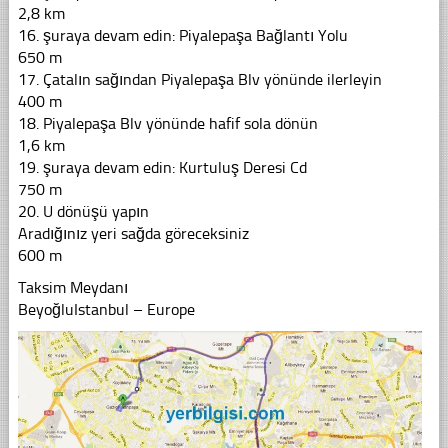
2,8 km
16. şuraya devam edin: Piyalepaşa Bağlantı Yolu
650 m
17. Çatalın sağından Piyalepaşa Blv yönünde ilerleyin
400 m
18. Piyalepaşa Blv yönünde hafif sola dönün
1,6 km
19. şuraya devam edin: Kurtuluş Deresi Cd
750 m
20. U dönüşü yapın
Aradığınız yeri sağda göreceksiniz
600 m
Taksim Meydanı
BeyoğluIstanbul – Europe