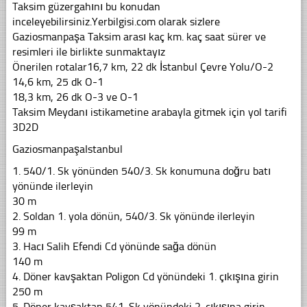
Taksim güzergahını bu konudan
inceleyebilirsiniz.Yerbilgisi.com olarak sizlere
Gaziosmanpaşa Taksim arası kaç km. kaç saat sürer ve
resimleri ile birlikte sunmaktayız
Önerilen rotalar16,7 km, 22 dk İstanbul Çevre Yolu/O-2
14,6 km, 25 dk O-1
18,3 km, 26 dk O-3 ve O-1
Taksim Meydanı istikametine arabayla gitmek için yol tarifi
3D2D
GaziosmanpaşaIstanbul
1. 540/1. Sk yönünden 540/3. Sk konumuna doğru batı
yönünde ilerleyin
30 m
2. Soldan 1. yola dönün, 540/3. Sk yönünde ilerleyin
99 m
3. Hacı Salih Efendi Cd yönünde sağa dönün
140 m
4. Döner kavşaktan Poligon Cd yönündeki 1. çıkışına girin
250 m
5. Döner kavşaktan 541. Sk yönündeki 2. çıkışına girin