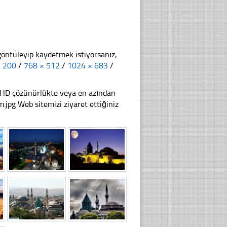
göntüleyip kaydetmek istiyorsanız,
× 200
/
768 × 512
/
1024 × 683
/
li HD çözünürlükte veya en azından
pg Web sitemizi ziyaret ettiğiniz