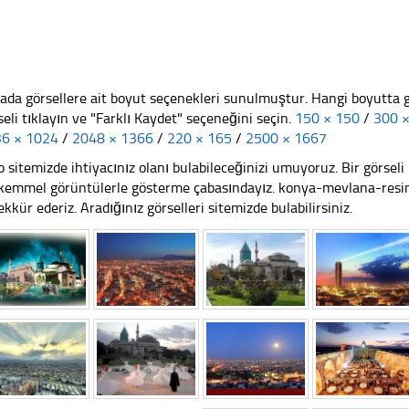
ada görsellere ait boyut seçenekleri sunulmuştur. Hangi boyutta 
seli tıklayın ve "Farklı Kaydet" seçeneğini seçin.
150 × 150
/
300 
6 × 1024
/
2048 × 1366
/
220 × 165
/
2500 × 1667
 sitemizde ihtiyacınız olanı bulabileceğinizi umuyoruz. Bir görse
emmel görüntülerle gösterme çabasındayız. konya-mevlana-resim.j
ekkür ederiz. Aradığınız görselleri sitemizde bulabilirsiniz.