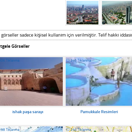
 görseller sadece kişisel kullanım için verilmiştir. Telif hakkı iddas
tgele Görseller
306 Tıklanma
☐
345 Tıklanma
ishak paşa sarayı
Pamukkale Resimleri
198 Tıklanma
☐
244 Tıklanma