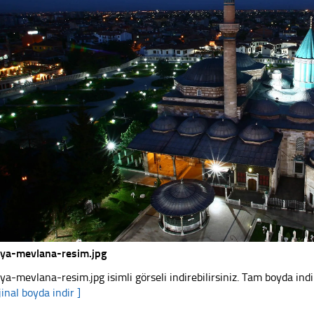
ya-mevlana-resim.jpg
ya-mevlana-resim.jpg isimli görseli indirebilirsiniz. Tam boyda indi
jinal boyda indir ]