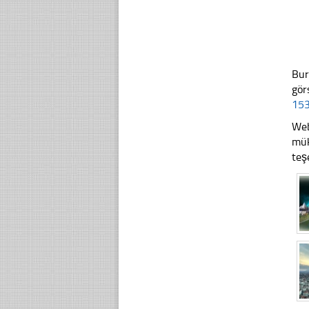
Bur
gör
153
Web
mük
teş