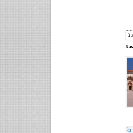
Bu
Ras
☐
☐