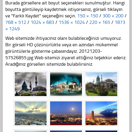
Burada görsellere ait boyut seçenekleri sunulmuştur. Hangi
boyutta göntüleyip kaydetmek istiyorsanız, görseli tıklayın
ve "Farklı Kaydet" seçeneğini seçin.
150 × 150
/
300 × 200
/
768 × 512
/
1024 × 683
/
1536 × 1024
/
220 × 165
/
1873
× 1249
Web sitemizde ihtiyacınız olanı bulabileceğinizi umuyoruz.
Bir görseli HD çözünürlükte veya en azından mükemmel
görüntülerle gösterme çabasındayız. 20121203-
57526855.jpg Web sitemizi ziyaret ettiğiniz teşekkür ederiz.
Aradığınız görselleri sitemizde bulabilirsiniz.