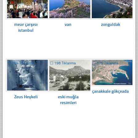
mısır çarşısı
van
zonguldak
istanbul
☐
354 Tıklanma
☐
198 Tıklanma
☐
175 Tıklanma
çanakkale gökçeada
Zeus Heykeli
eski muğla
resimleri