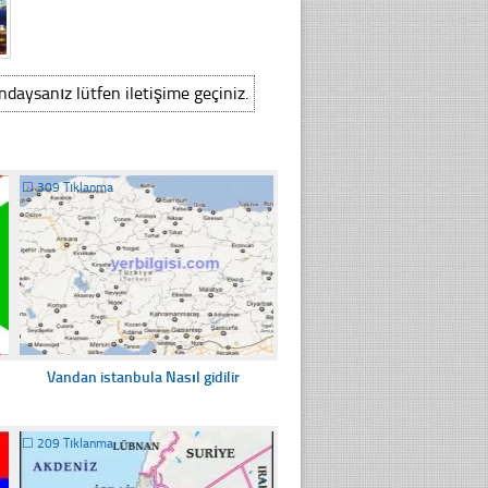
ındaysanız lütfen iletişime geçiniz.
☐
309 Tıklanma
Vandan istanbula Nasıl gidilir
☐
209 Tıklanma