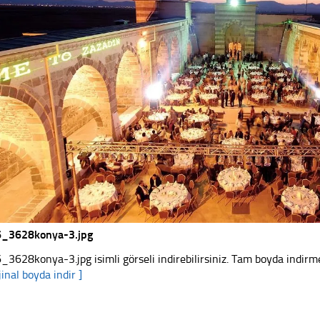
_3628konya-3.jpg
_3628konya-3.jpg isimli görseli indirebilirsiniz. Tam boyda indirmek
jinal boyda indir ]