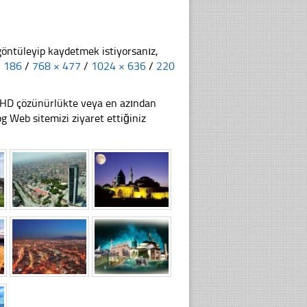
göntüleyip kaydetmek istiyorsanız,
× 186
/
768 × 477
/
1024 × 636
/
220
li HD çözünürlükte veya en azından
Web sitemizi ziyaret ettiğiniz