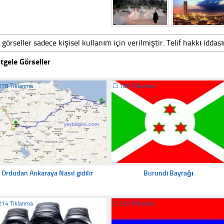
 görseller sadece kişisel kullanım için verilmiştir. Telif hakkı iddas
tgele Görseller
278 Tıklanma
☐
189 Tıklanma
Ordudan Ankaraya Nasıl gidilir
Burundi Bayrağı
214 Tıklanma
☐
193 Tıklanma