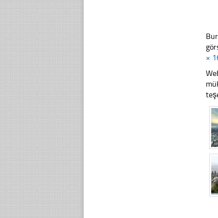
Bur
gör
× 1
Web
mük
teş