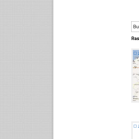
Bu
Ras
☐
☐