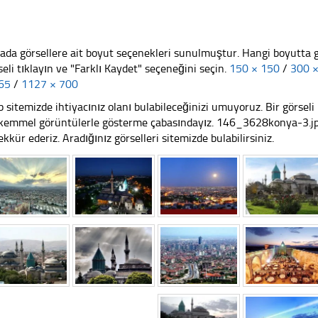
ada görsellere ait boyut seçenekleri sunulmuştur. Hangi boyutta 
seli tıklayın ve "Farklı Kaydet" seçeneğini seçin.
150 × 150
/
300 
65
/
1127 × 700
 sitemizde ihtiyacınız olanı bulabileceğinizi umuyoruz. Bir görse
emmel görüntülerle gösterme çabasındayız. 146_3628konya-3.jpg 
ekkür ederiz. Aradığınız görselleri sitemizde bulabilirsiniz.