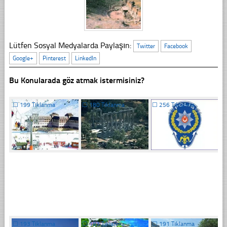
Lütfen Sosyal Medyalarda Paylaşın:
Twitter
Facebook
Google+
Pinterest
LinkedIn
Bu Konularada göz atmak istermisiniz?
☐
199 Tıklanma
☐
180 Tıklanma
☐
256 Tıklanma
☐
193 Tıklanma
☐
193 Tıklanma
☐
191 Tıklanma