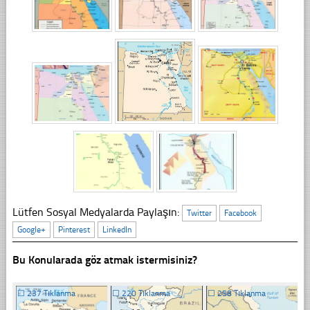
Lütfen Sosyal Medyalarda Paylaşın:
Twitter
Facebook
Google+
Pinterest
LinkedIn
Bu Konularada göz atmak istermisiniz?
☐
237 Tıklanma
☐
220 Tıklanma
☐
258 Tıklanma