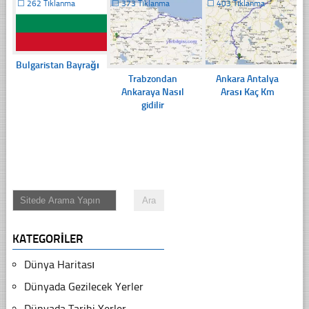
☐
262 Tıklanma
☐
373 Tıklanma
☐
403 Tıklanma
Bulgaristan Bayrağı
Trabzondan
Ankara Antalya
Ankaraya Nasıl
Arası Kaç Km
gidilir
KATEGORILER
Dünya Haritası
Dünyada Gezilecek Yerler
Dünyada Tarihi Yerler