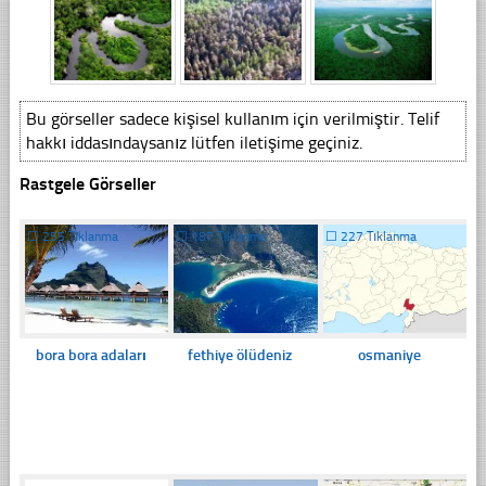
Bu görseller sadece kişisel kullanım için verilmiştir. Telif
hakkı iddasındaysanız lütfen iletişime geçiniz.
Rastgele Görseller
☐
255 Tıklanma
☐
187 Tıklanma
☐
227 Tıklanma
bora bora adaları
fethiye ölüdeniz
osmaniye