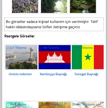
Bu görseller sadece kişisel kullanım için verilmiştir. Telif
hakkı iddasındaysanız lütfen iletişime geçiniz.
Rastgele Görseller
☐
221 Tıklanma
☐
189 Tıklanma
☐
204 Tıklanma
christo redentor
Kamboçya Bayrağı
Senegal Bayrağı
☐
266 Tıklanma
☐
179 Tıklanma
☐
374 Tıklanma