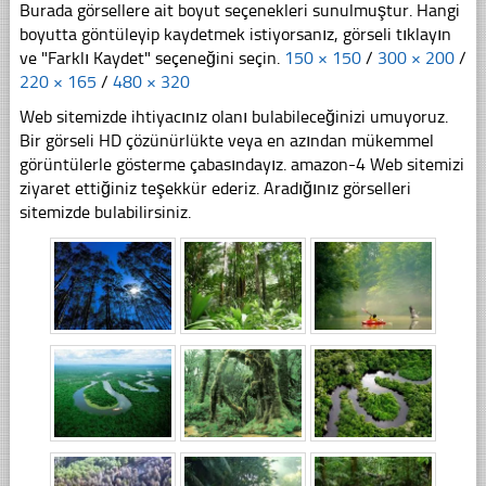
Burada görsellere ait boyut seçenekleri sunulmuştur. Hangi
boyutta göntüleyip kaydetmek istiyorsanız, görseli tıklayın
ve "Farklı Kaydet" seçeneğini seçin.
150 × 150
/
300 × 200
/
220 × 165
/
480 × 320
Web sitemizde ihtiyacınız olanı bulabileceğinizi umuyoruz.
Bir görseli HD çözünürlükte veya en azından mükemmel
görüntülerle gösterme çabasındayız. amazon-4 Web sitemizi
ziyaret ettiğiniz teşekkür ederiz. Aradığınız görselleri
sitemizde bulabilirsiniz.