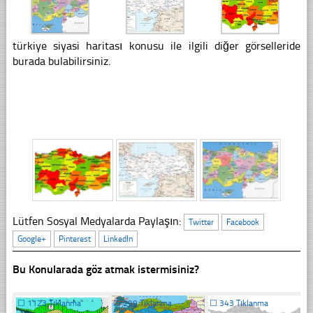
türkiye siyasi haritası konusu ile ilgili diğer görselleride
burada bulabilirsiniz.
Lütfen Sosyal Medyalarda Paylaşın:
Twitter
Facebook
Google+
Pinterest
LinkedIn
Bu Konularada göz atmak istermisiniz?
☐
1123 Tıklanma
☐
299 Tıklanma
☐
343 Tıklanma