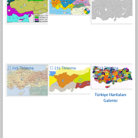
☐
245 Tıklanma
☐
232 Tıklanma
☐
223 Tıklanma
Türkiye Haritaları
Galerisi