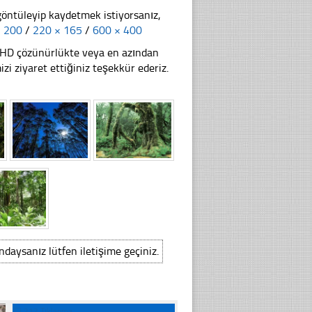
göntüleyip kaydetmek istiyorsanız,
× 200
/
220 × 165
/
600 × 400
li HD çözünürlükte veya en azından
 ziyaret ettiğiniz teşekkür ederiz.
ındaysanız lütfen iletişime geçiniz.
☐
212 Tıklanma