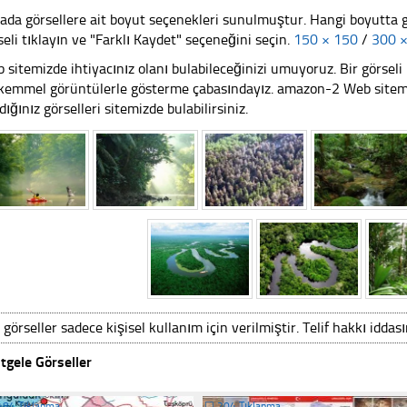
ada görsellere ait boyut seçenekleri sunulmuştur. Hangi boyutta 
seli tıklayın ve "Farklı Kaydet" seçeneğini seçin.
150 × 150
/
300 
 sitemizde ihtiyacınız olanı bulabileceğinizi umuyoruz. Bir görse
emmel görüntülerle gösterme çabasındayız. amazon-2 Web sitemizi
dığınız görselleri sitemizde bulabilirsiniz.
 görseller sadece kişisel kullanım için verilmiştir. Telif hakkı iddas
tgele Görseller
484 Tıklanma
☐
204 Tıklanma