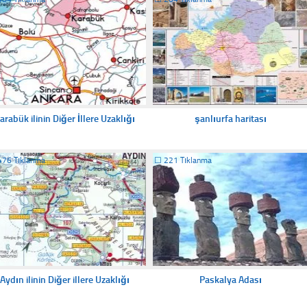
arabük ilinin Diğer İllere Uzaklığı
şanlıurfa haritası
476 Tıklanma
☐
221 Tıklanma
Aydın ilinin Diğer illere Uzaklığı
Paskalya Adası