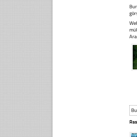
Bur
gör
Web
mük
Ara
Bu
Ras
☐