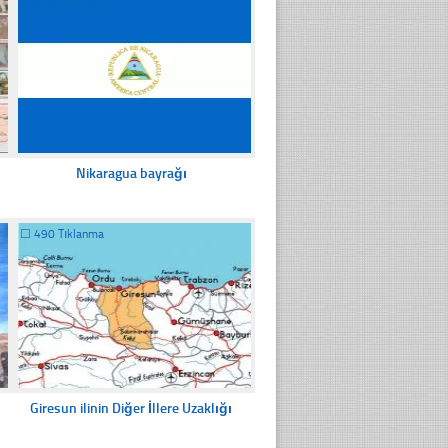
Nikaragua bayrağı
☐
490 Tıklanma
Giresun ilinin Diğer İllere Uzaklığı