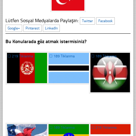
Lütfen Sosyal Medyalarda Paylaşın:
Twitter
Facebook
Google+
Pinterest
LinkedIn
Bu Konularada göz atmak istermisiniz?
☐
219 Tıklanma
☐
189 Tıklanma
☐
189 Tıklanma
☐
245 Tıklanma
☐
189 Tıklanma
☐
219 Tıklanma