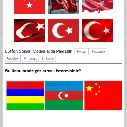
Lütfen Sosyal Medyalarda Paylaşın:
Twitter
Facebook
Google+
Pinterest
LinkedIn
Bu Konularada göz atmak istermisiniz?
☐
193 Tıklanma
☐
202 Tıklanma
☐
209 Tıklanma