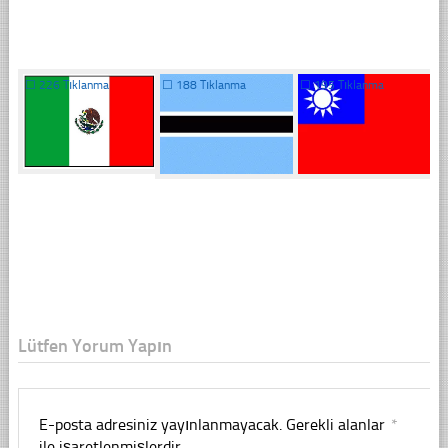
☐
226 Tıklanma
☐
188 Tıklanma
☐
195 Tıklanma
Lütfen Yorum Yapın
E-posta adresiniz yayınlanmayacak.
Gerekli alanlar
*
ile işaretlenmişlerdir