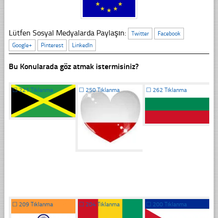
Lütfen Sosyal Medyalarda Paylaşın:
Twitter
Facebook
Google+
Pinterest
LinkedIn
Bu Konularada göz atmak istermisiniz?
☐
221 Tıklanma
☐
250 Tıklanma
☐
262 Tıklanma
☐
209 Tıklanma
☐
204 Tıklanma
☐
200 Tıklanma