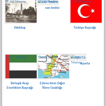
☐
200 Tıklanma
☐
223 Tıklanma
☐
197 Tıklanma
van kedisi
Dikilitaş
Türkiye Bayrağı
☐
211 Tıklanma
☐
520 Tıklanma
☐
209
Tıklanma
ısparta
Birleşik Arap
Edirne ilinin Diğer
Emirlikleri Bayrağı
İllere Uzaklığı