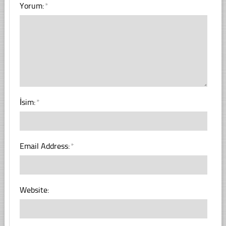
Yorum:
*
İsim:
*
Email Address:
*
Website: