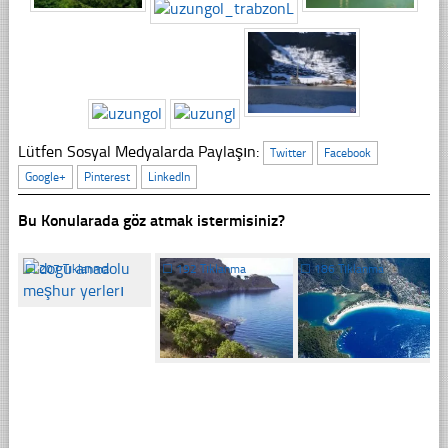
Lütfen Sosyal Medyalarda Paylaşın:
Twitter
Facebook
Google+
Pinterest
LinkedIn
Bu Konularada göz atmak istermisiniz?
☐
207 Tıklanma
☐
192 Tıklanma
☐
186 Tıklanma