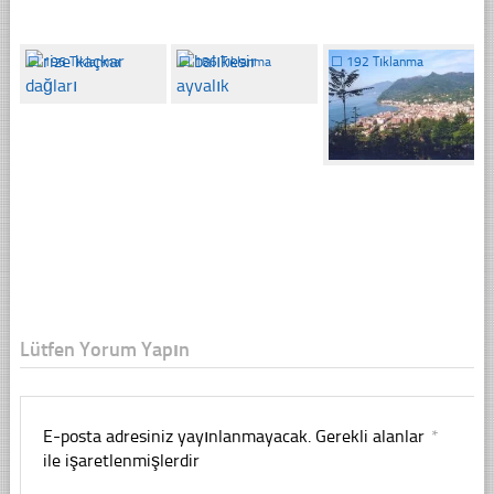
☐
196 Tıklanma
☐
186 Tıklanma
☐
192 Tıklanma
Lütfen Yorum Yapın
E-posta adresiniz yayınlanmayacak.
Gerekli alanlar
*
ile işaretlenmişlerdir