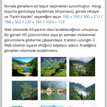
Burada görsellere ait boyut seçenekleri sunulmuştur. Hangi
boyutta göntüleyip kaydetmek istiyorsanız, görseli tıklayın
ve "Farklı Kaydet" seçeneğini seçin.
150 × 150
/
300 × 212
/
768 × 542
/
220 × 165
/
1024 × 723
Web sitemizde ihtiyacınız olanı bulabileceğinizi umuyoruz.
Bir görseli HD çözünürlükte veya en azından mükemmel
görüntülerle gösterme çabasındayız. trabzon-uzungol-3
Web sitemizi ziyaret ettiğiniz teşekkür ederiz. Aradığınız
görselleri sitemizde bulabilirsiniz.