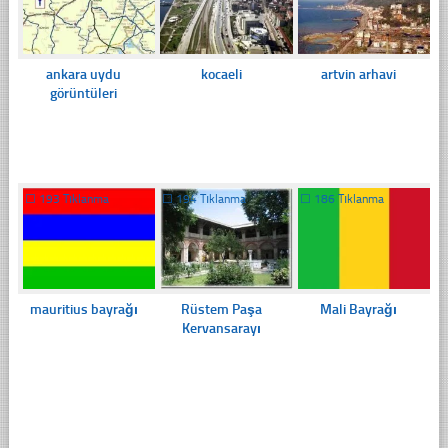
ankara uydu
kocaeli
artvin arhavi
görüntüleri
☐
193 Tıklanma
☐
194 Tıklanma
☐
186 Tıklanma
mauritius bayrağı
Rüstem Paşa
Mali Bayrağı
Kervansarayı