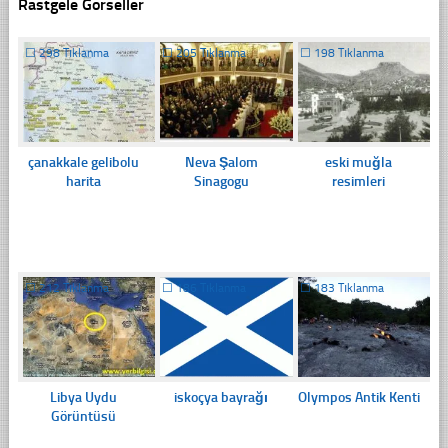
Rastgele Görseller
☐
298 Tıklanma
☐
205 Tıklanma
☐
198 Tıklanma
çanakkale gelibolu
Neva Şalom
eski muğla
harita
Sinagogu
resimleri
☐
212 Tıklanma
☐
186 Tıklanma
☐
183 Tıklanma
Libya Uydu
iskoçya bayrağı
Olympos Antik Kenti
Görüntüsü