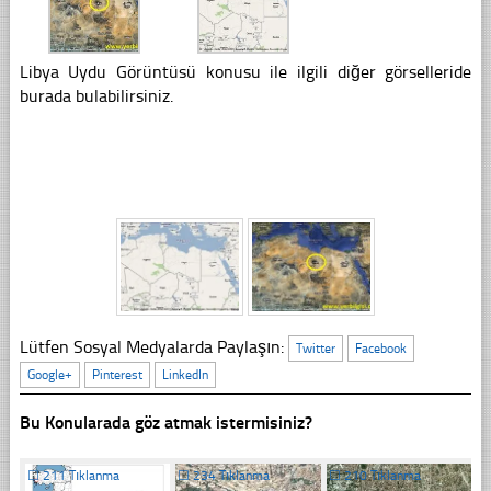
Libya Uydu Görüntüsü konusu ile ilgili diğer görselleride
burada bulabilirsiniz.
Lütfen Sosyal Medyalarda Paylaşın:
Twitter
Facebook
Google+
Pinterest
LinkedIn
Bu Konularada göz atmak istermisiniz?
☐
211 Tıklanma
☐
234 Tıklanma
☐
210 Tıklanma