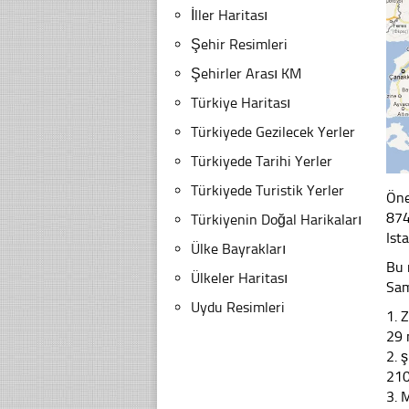
İller Haritası
Şehir Resimleri
Şehirler Arası KM
Türkiye Haritası
Türkiyede Gezilecek Yerler
Türkiyede Tarihi Yerler
Türkiyede Turistik Yerler
Öne
874
Türkiyenin Doğal Harikaları
Ist
Ülke Bayrakları
Bu 
Ülkeler Haritası
Sa
Uydu Resimleri
1. 
29
2. 
21
3. 