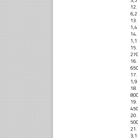
3,5
12.
6,2
13.
1,4
14.
1,1
15.
27
16.
65
17.
1,9
18.
80
19.
45
20.
50
21.
3,1