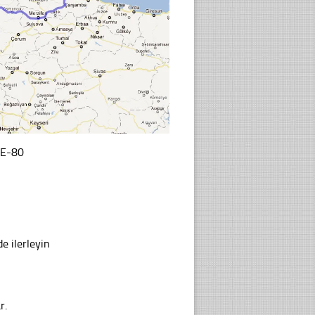
 E-80
 ilerleyin
r.