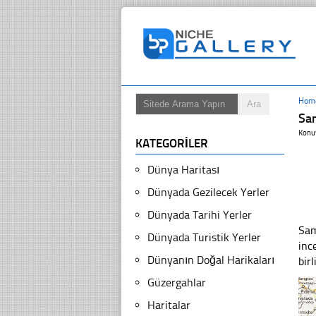
Hom
Sam
Konu
KATEGORILER
Dünya Haritası
Dünyada Gezilecek Yerler
Dünyada Tarihi Yerler
Sam
Dünyada Turistik Yerler
inc
Dünyanın Doğal Harikaları
bir
Güzergahlar
Haritalar