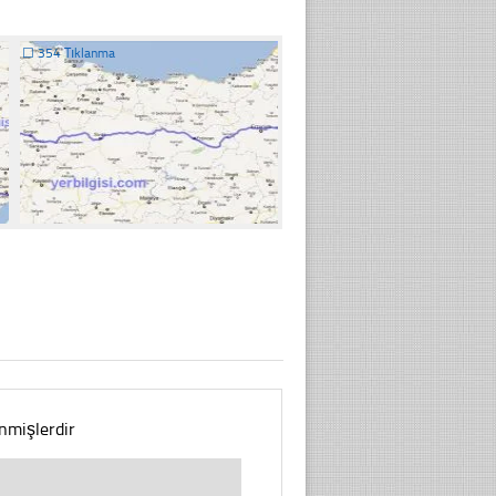
☐
354 Tıklanma
enmişlerdir