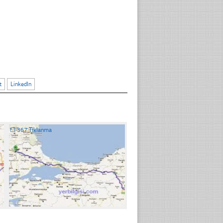
t
LinkedIn
☐
367 Tıklanma