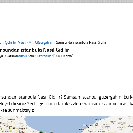
e
»
Şehirler Arası KM
»
Güzergahlar
»
Samsundan istanbula Nasıl Gidilir
sundan istanbula Nasıl Gidilir
yu Oluşturan
admin
Konu
Güzergahlar
[508 Tıklama ]
sundan istanbula Nasıl Gidilir? Samsun istanbul güzergahını bu 
eleyebilirsiniz.Yerbilgisi.com olarak sizlere Samsun istanbul arası k
likte sunmaktayız