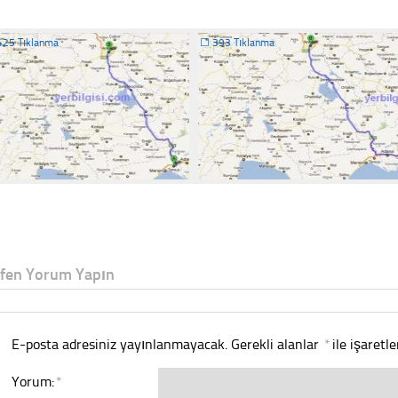
425 Tıklanma
☐
393 Tıklanma
tfen Yorum Yapın
E-posta adresiniz yayınlanmayacak.
Gerekli alanlar
*
ile işaretl
Yorum:
*