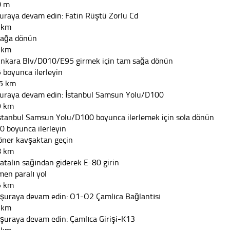
0 m
şuraya devam edin: Fatin Rüştü Zorlu Cd
 km
Sağa dönün
 km
Ankara Blv/D010/E95 girmek için tam sağa dönün
 boyunca ilerleyin
5 km
şuraya devam edin: İstanbul Samsun Yolu/D100
9 km
İstanbul Samsun Yolu/D100 boyunca ilerlemek için sola dönün
0 boyunca ilerleyin
öner kavşaktan geçin
8 km
Çatalın sağından giderek E-80 girin
men paralı yol
5 km
 şuraya devam edin: O1-O2 Çamlıca Bağlantısı
 km
 şuraya devam edin: Çamlıca Girişi-K13