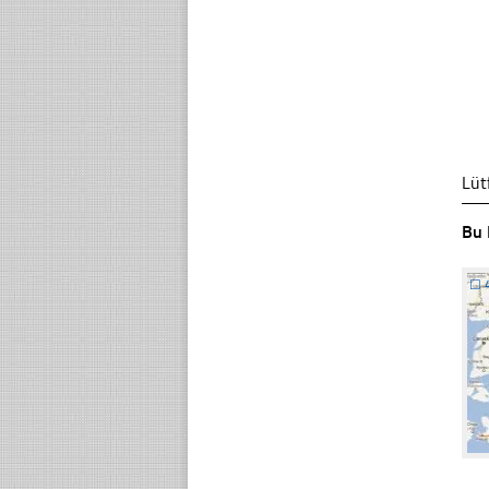
Lüt
Bu 
☐