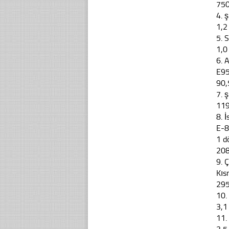
75
4. 
1,2
5. 
1,0
6. 
E95
90,
7. 
11
8. 
E-8
1 d
20
9. 
Kıs
29
10.
3,1
11.