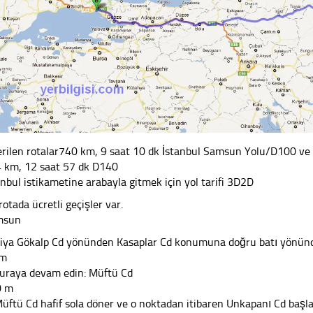
rilen rotalar740 km, 9 saat 10 dk İstanbul Samsun Yolu/D100 ve
 km, 12 saat 57 dk D140
anbul istikametine arabayla gitmek için yol tarifi 3D2D
rotada ücretli geçişler var.
msun
Ziya Gökalp Cd yönünden Kasaplar Cd konumuna doğru batı yönünde
 m
şuraya devam edin: Müftü Cd
0 m
Müftü Cd hafif sola döner ve o noktadan itibaren Unkapanı Cd başla