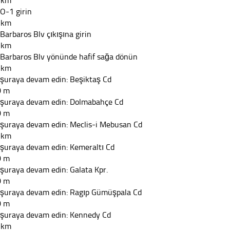
 km
 O-1 girin
 km
 Barbaros Blv çıkışına girin
 km
 Barbaros Blv yönünde hafif sağa dönün
 km
 şuraya devam edin: Beşiktaş Cd
0 m
 şuraya devam edin: Dolmabahçe Cd
0 m
 şuraya devam edin: Meclis-i Mebusan Cd
 km
 şuraya devam edin: Kemeraltı Cd
0 m
 şuraya devam edin: Galata Kpr.
0 m
 şuraya devam edin: Ragıp Gümüşpala Cd
0 m
 şuraya devam edin: Kennedy Cd
 km