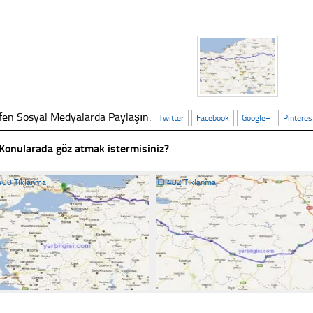
fen Sosyal Medyalarda Paylaşın:
Twitter
Facebook
Google+
Pinteres
Konularada göz atmak istermisiniz?
400 Tıklanma
☐
402 Tıklanma