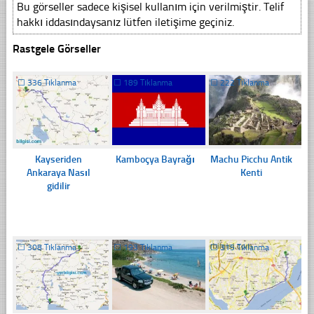
Bu görseller sadece kişisel kullanım için verilmiştir. Telif
hakkı iddasındaysanız lütfen iletişime geçiniz.
Rastgele Görseller
☐
336 Tıklanma
☐
189 Tıklanma
☐
222 Tıklanma
Kayseriden
Kamboçya Bayrağı
Machu Picchu Antik
Ankaraya Nasıl
Kenti
gidilir
☐
308 Tıklanma
☐
193 Tıklanma
☐
315 Tıklanma