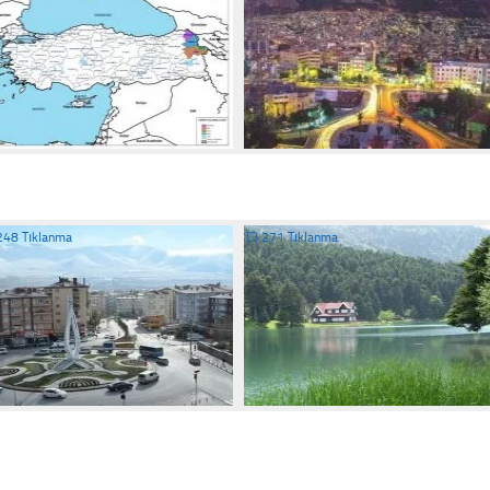
248 Tıklanma
☐
271 Tıklanma