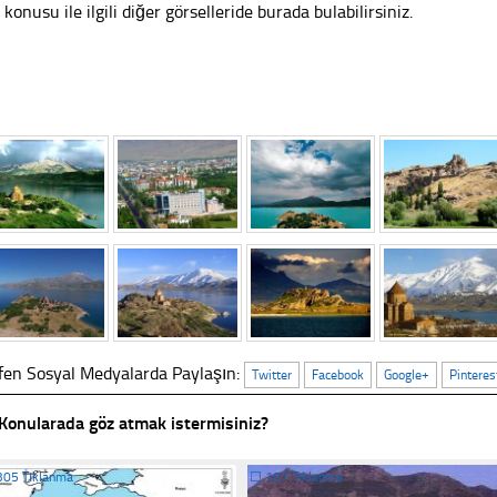
 konusu ile ilgili diğer görselleride burada bulabilirsiniz.
fen Sosyal Medyalarda Paylaşın:
Twitter
Facebook
Google+
Pinteres
Konularada göz atmak istermisiniz?
305 Tıklanma
☐
197 Tıklanma