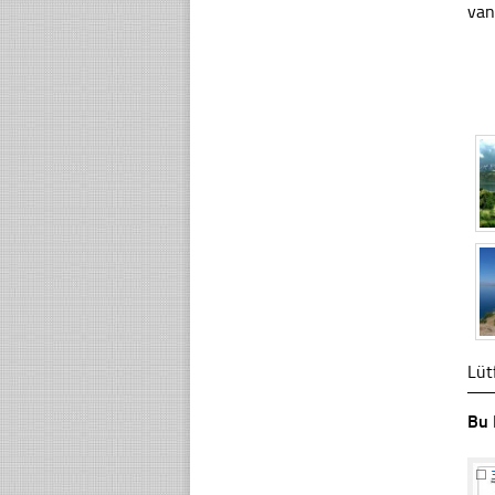
van
Lüt
Bu 
☐