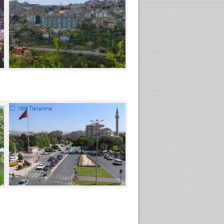
☐
188 Tıklanma