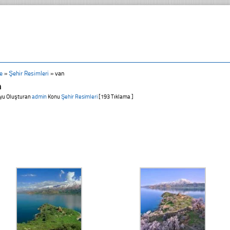
e
»
Şehir Resimleri
»
van
n
yu Oluşturan
admin
Konu
Şehir Resimleri
[193 Tıklama ]