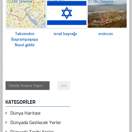
☐
336 Tıklanma
☐
185 Tıklanma
☐
184 Tıklanma
Taksimden
israil bayrağı
erzincan
Bayrampaşaya
Nasıl gidilir
KATEGORILER
Dünya Haritası
Dünyada Gezilecek Yerler
Dünyada Tarihi Yerler