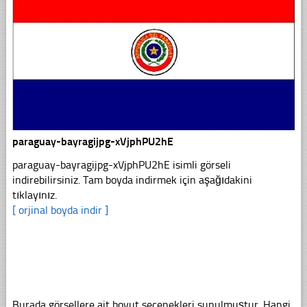
paraguay-bayragijpg-xVjphPU2hE
paraguay-bayragijpg-xVjphPU2hE isimli görseli
indirebilirsiniz. Tam boyda indirmek için aşağıdakini
tıklayınız.
[ orjinal boyda indir ]
Burada görsellere ait boyut seçenekleri sunulmuştur. Hangi