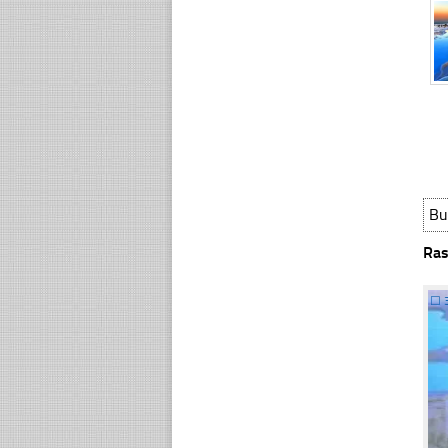
Bu
Ras
☐