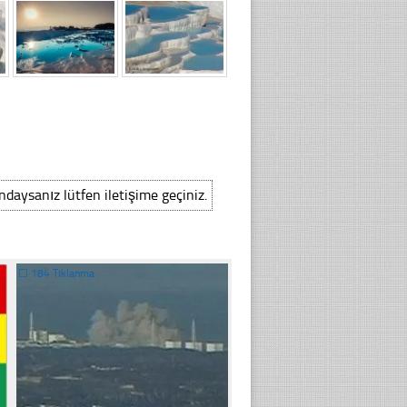
ındaysanız lütfen iletişime geçiniz.
☐
184 Tıklanma