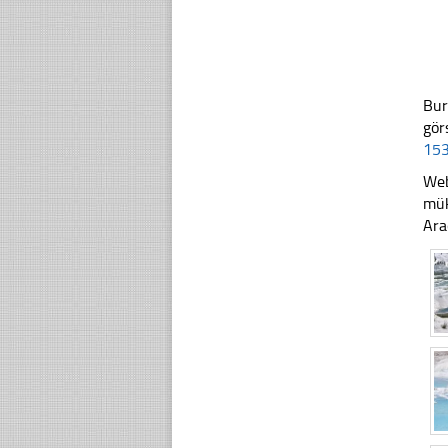
Bur
gör
153
Web
mük
Ara