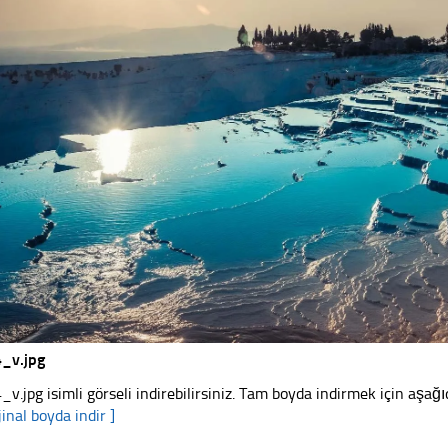
_v.jpg
_v.jpg isimli görseli indirebilirsiniz. Tam boyda indirmek için aşağıd
jinal boyda indir ]