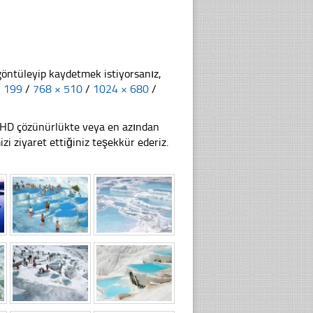
göntüleyip kaydetmek istiyorsanız,
× 199
/
768 × 510
/
1024 × 680
/
li HD çözünürlükte veya en azından
 ziyaret ettiğiniz teşekkür ederiz.