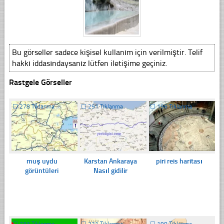
Bu görseller sadece kişisel kullanım için verilmiştir. Telif
hakkı iddasındaysanız lütfen iletişime geçiniz.
Rastgele Görseller
☐
278 Tıklanma
☐
291 Tıklanma
☐
196 Tıklanma
muş uydu
Karstan Ankaraya
piri reis haritası
görüntüleri
Nasıl gidilir
☐
233 Tıklanma
☐
221 Tıklanma
☐
190 Tıklanma