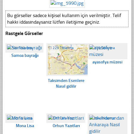
Bu görseller sadece kişisel kullanım için verilmiştir. Telif
hakkı iddasındaysanız lütfen iletişime geçiniz.
Rastgele Görseller
☐
194 Tıklanma
☐
229 Tıklanma
☐
179 Tıklanma
Samoa bayrağı
ayasofya müzesi
Taksimden Esenlere
Nasıl gidilir
☐
233 Tıklanma
☐
370 Tıklanma
☐
394 Tıklanma
Mona Lisa
Orhun Yazıtları