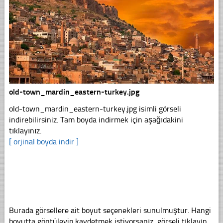
old-town_mardin_eastern-turkey.jpg
old-town_mardin_eastern-turkey.jpg isimli görseli
indirebilirsiniz. Tam boyda indirmek için aşağıdakini
tıklayınız.
[ orjinal boyda indir ]
Burada görsellere ait boyut seçenekleri sunulmuştur. Hangi
boyutta göntüleyip kaydetmek istiyorsanız, görseli tıklayın