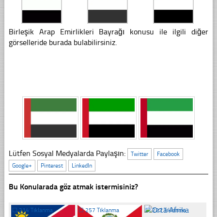
Birleşik Arap Emirlikleri Bayrağı konusu ile ilgili diğer
görselleride burada bulabilirsiniz.
Lütfen Sosyal Medyalarda Paylaşın:
Twitter
Facebook
Google+
Pinterest
LinkedIn
Bu Konularada göz atmak istermisiniz?
☐
214 Tıklanma
☐
257 Tıklanma
☐
222 Tıklanma