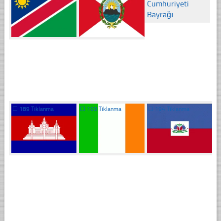
☐
189 Tıklanma
☐
190 Tıklanma
☐
194 Tıklanma