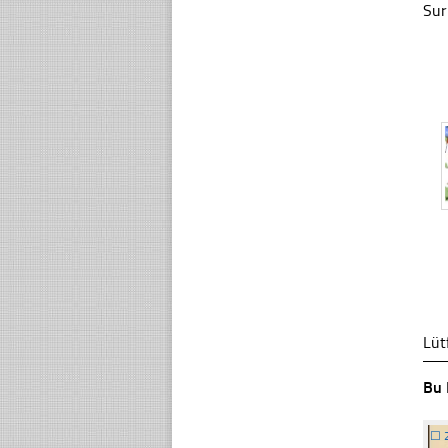
Sur
Lüt
Bu 
☐