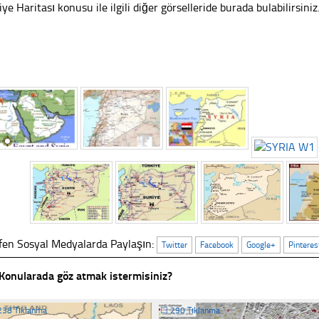
iye Haritası konusu ile ilgili diğer görselleride burada bulabilirsiniz
fen Sosyal Medyalarda Paylaşın:
Twitter
Facebook
Google+
Pinteres
Konularada göz atmak istermisiniz?
238 Tıklanma
☐
290 Tıklanma