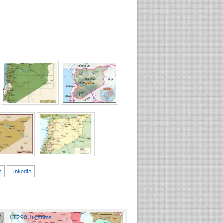
.
t
LinkedIn
☐
290 Tıklanma