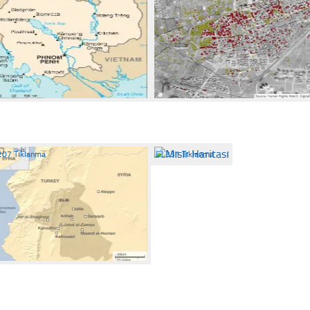
207 Tıklanma
☐
331 Tıklanma