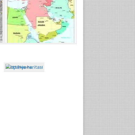
☐
237 Tıklanma