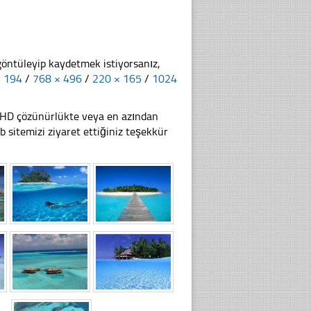
göntüleyip kaydetmek istiyorsanız,
× 194
/
768 × 496
/
220 × 165
/
1024
li HD çözünürlükte veya en azından
sitemizi ziyaret ettiğiniz teşekkür