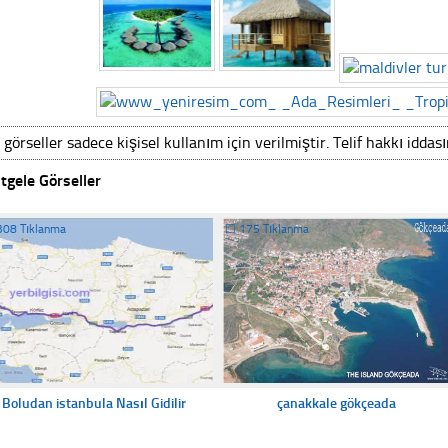
 görseller sadece kişisel kullanım için verilmiştir. Telif hakkı iddas
tgele Görseller
308 Tıklanma
☐
175 Tıklanma
Boludan istanbula Nasıl Gidilir
çanakkale gökçeada