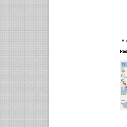
Bu
Ras
☐