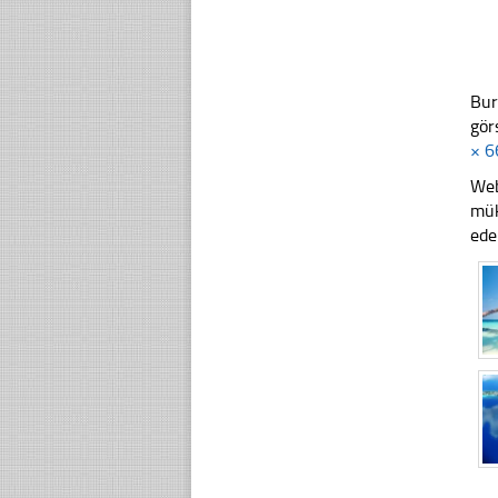
Bur
gör
× 6
Web
mük
ede