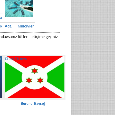
ındaysanız lütfen iletişime geçiniz.
☐
189 Tıklanma
Burundi Bayrağı