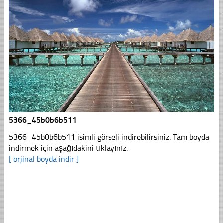
5366_45b0b6b511
5366_45b0b6b511 isimli görseli indirebilirsiniz. Tam boyda
indirmek için aşağıdakini tıklayınız.
[ orjinal boyda indir ]