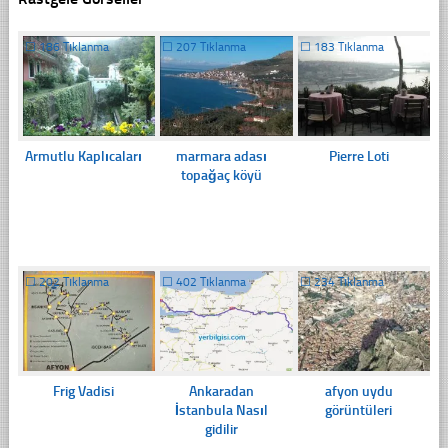
☐
186 Tıklanma
☐
207 Tıklanma
☐
183 Tıklanma
Armutlu Kaplıcaları
marmara adası
Pierre Loti
topağaç köyü
☐
202 Tıklanma
☐
402 Tıklanma
☐
234 Tıklanma
Frig Vadisi
Ankaradan
afyon uydu
İstanbula Nasıl
görüntüleri
gidilir