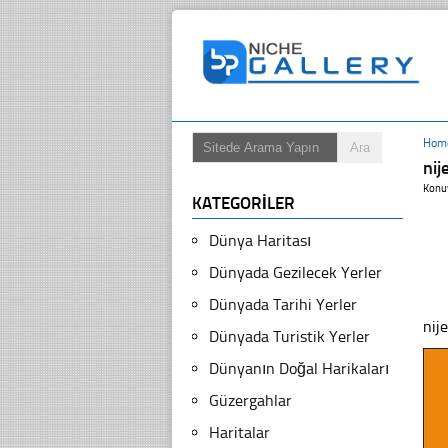
Hom
nij
Konu
KATEGORILER
Dünya Haritası
Dünyada Gezilecek Yerler
Dünyada Tarihi Yerler
nij
Dünyada Turistik Yerler
Dünyanın Doğal Harikaları
Güzergahlar
Haritalar