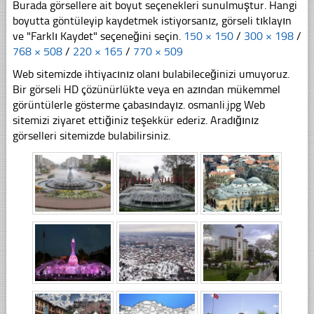
Burada görsellere ait boyut seçenekleri sunulmuştur. Hangi
boyutta göntüleyip kaydetmek istiyorsanız, görseli tıklayın
ve "Farklı Kaydet" seçeneğini seçin.
150 × 150
/
300 × 198
/
768 × 508
/
220 × 165
/
770 × 509
Web sitemizde ihtiyacınız olanı bulabileceğinizi umuyoruz.
Bir görseli HD çözünürlükte veya en azından mükemmel
görüntülerle gösterme çabasındayız. osmanli.jpg Web
sitemizi ziyaret ettiğiniz teşekkür ederiz. Aradığınız
görselleri sitemizde bulabilirsiniz.