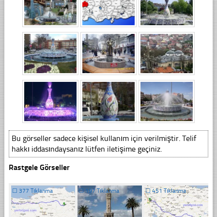
Bu görseller sadece kişisel kullanım için verilmiştir. Telif
hakkı iddasındaysanız lütfen iletişime geçiniz.
Rastgele Görseller
☐
377 Tıklanma
☐
197 Tıklanma
☐
451 Tıklanma