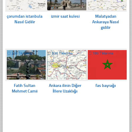
çorumdan istanbula
izmir saat kulesi
Malatyadan
Nasıl Gidilir
Ankaraya Nasıl
gidilir
☐
266 Tıklanma
☐
838 Tıklanma
☐
199 Tıklanma
Fatih Sultan
Ankara ilinin Diğer
fas bayrağı
Mehmet Camii
İllere Uzaklığı